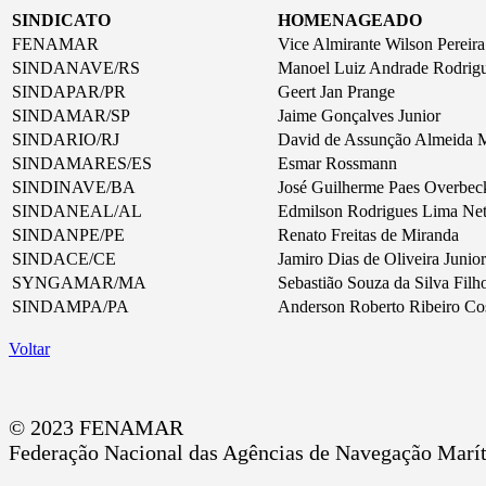
SINDICATO
HOMENAGEADO
FENAMAR
Vice Almirante Wilson Pereir
SINDANAVE/RS
Manoel Luiz Andrade Rodrig
SINDAPAR/PR
Geert Jan Prange
SINDAMAR/SP
Jaime Gonçalves Junior
SINDARIO/RJ
David de Assunção Almeida 
SINDAMARES/ES
Esmar Rossmann
SINDINAVE/BA
José Guilherme Paes Overbec
SINDANEAL/AL
Edmilson Rodrigues Lima Ne
SINDANPE/PE
Renato Freitas de Miranda
SINDACE/CE
Jamiro Dias de Oliveira Junior
SYNGAMAR/MA
Sebastião Souza da Silva Filh
SINDAMPA/PA
Anderson Roberto Ribeiro Co
Voltar
© 2023 FENAMAR
Federação Nacional das Agências de Navegação Marí